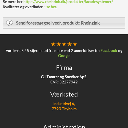
Se mere her
https://www.rheinzink.dk/produkter/facadesystemer/
Kvaliteter og overflader –
se her
.
Send forespørgsel vedr. produkt: Rheinzink
★
★ ★ ★
★
​Vurderet 5 / 5 stjerner ud fra mere end 2 anmeldelser fra
Facebook
og
Google
Firma
GJ Tømrer og Snedker ApS.
CVR: 32277942
Værksted
Industrivej 6,
7790 Thyholm
Administration