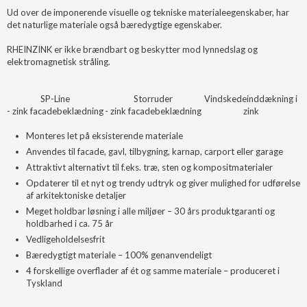
Ud over de imponerende visuelle og tekniske materialeegenskaber, har
det naturlige materiale også bæredygtige egenskaber.
RHEINZINK er ikke brændbart og beskytter mod lynnedslag og
elektromagnetisk stråling.
SP-Line
Storruder
Vindskedeinddækning i
- zink facadebeklædning
- zink facadebeklædning
zink
Monteres let på eksisterende materiale
Anvendes til facade, gavl, tilbygning, karnap, carport eller garage
Attraktivt alternativt til f.eks. træ, sten og kompositmaterialer
Opdaterer til et nyt og trendy udtryk og giver mulighed for udførelse
af arkitektoniske detaljer
Meget holdbar løsning i alle miljøer – 30 års produktgaranti og
holdbarhed i ca. 75 år
Vedligeholdelsesfrit
Bæredygtigt materiale – 100% genanvendeligt
4 forskellige overflader af ét og samme materiale – produceret i
Tyskland