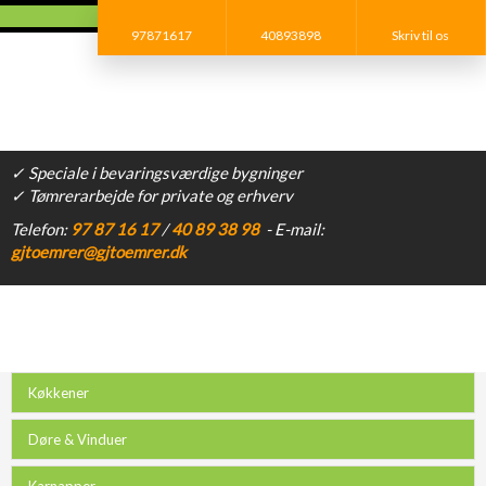
97871617
40893898
Skriv til os​
✓ Speciale i bevaringsværdige bygninger
✓ Tømrerarbejde for private og erhverv
​Telefon:
97 87 16 17​
/
40 89 38 98
- E-mail:
gjtoemrer@gjtoemrer.dk
Køkkener
Døre & Vinduer
Karnapper