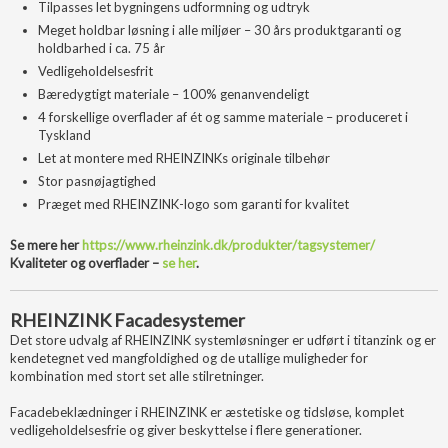
Tilpasses let bygningens udformning og udtryk
Meget holdbar løsning i alle miljøer – 30 års produktgaranti og
holdbarhed i ca. 75 år
Vedligeholdelsesfrit
Bæredygtigt materiale – 100% genanvendeligt
4 forskellige overflader af ét og samme materiale – produceret i
Tyskland
Let at montere med RHEINZINKs originale tilbehør
Stor pasnøjagtighed
Præget med RHEINZINK-logo som garanti for kvalitet
Se mere her
https://www.rheinzink.dk/produkter/tagsystemer/
Kvaliteter og overflader –
se her
.
RHEINZINK Facadesystemer
Det store udvalg af RHEINZINK systemløsninger er udført i titanzink og er
kendetegnet ved mangfoldighed og de utallige muligheder for
kombination med stort set alle stilretninger.
Facadebeklædninger i RHEINZINK er æstetiske og tidsløse, komplet
vedligeholdelsesfrie og giver beskyttelse i flere generationer.