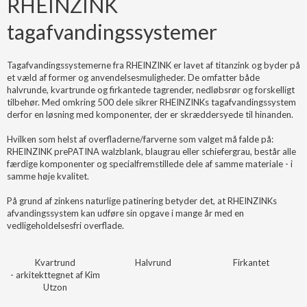
RHEINZINK
tagafvandingssystemer
Tagafvandingssystemerne fra RHEINZINK er lavet af titanzink og byder på
et væld af former og anvendelsesmuligheder. De omfatter både
halvrunde, kvartrunde og firkantede tagrender, nedløbsrør og forskelligt
tilbehør. Med omkring 500 dele sikrer RHEINZINKs tagafvandingssystem
derfor en løsning med komponenter, der er skræddersyede til hinanden.
Hvilken som helst af overfladerne/farverne som valget må falde på:
RHEINZINK prePATINA walzblank, blaugrau eller schiefergrau, består alle
færdige komponenter og specialfremstillede dele af samme materiale - i
samme høje kvalitet.
På grund af zinkens naturlige patinering betyder det, at RHEINZINKs
afvandingssystem kan udføre sin opgave i mange år med en
vedligeholdelsesfri overflade.
Kvartrund
Halvrund
Firkantet
- arkitekttegnet af Kim
Utzon