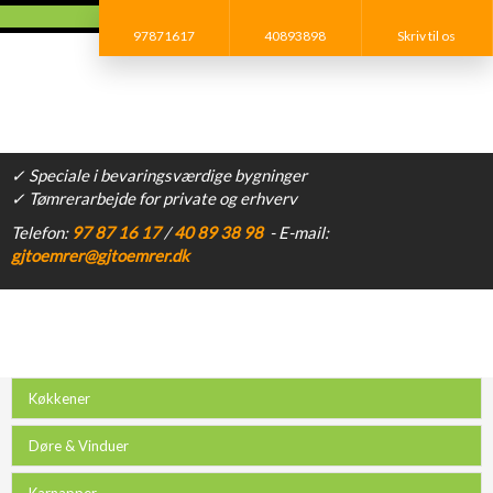
97871617
40893898
Skriv til os​
✓ Speciale i bevaringsværdige bygninger
✓ Tømrerarbejde for private og erhverv
​Telefon:
97 87 16 17​
/
40 89 38 98
- E-mail:
gjtoemrer@gjtoemrer.dk
Køkkener
Døre & Vinduer
Karnapper