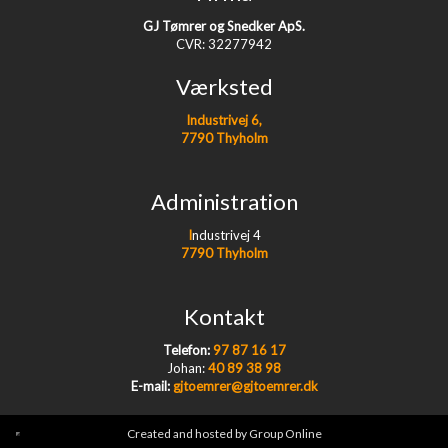
GJ Tømrer og Snedker ApS.
CVR: 32277942
Værksted
Industrivej 6,
7790 Thyholm
Administration
I
ndustrivej 4
7790 Thyholm
Kontakt
Telefon:
97 87 16 17​
Johan:
40 89 38 98
E-mail:
​gjtoemrer@gjtoemrer.dk​
Created and hosted by Group Online