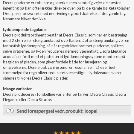
Decra pladerne er robuste og stærke, men samtidig vejer de næsten
ingenting og kan ofte lægges direkte oven på fx de gamle bølgetagplader.
Det sparer besværet med nedrivning og bortskaffelse af det gamle tag.
Nemmere bliver det ikke.
Lyddæmpende tagplader
Decra produktsortiment består af Decra Classic, som har en bestrøning
med 2 størrelser stengranulat på overfladen. Dette stengranulat giver en
fantastisk lyddæmpning, så når regndråber rammer pladerne, splittes
selve dråberne, og lyden reduceres dermed væsentligt. Decra Elegance
acoustic er født med et patenteret lyddæmpningssystem monteret på
bagsiden af pladen, som giver fordele både for husejeren og
omgivelserne. Denne opbygning ændrer resonansen, så eventuel
trommelyd fra regn bliver reduceret væsentligt – lydniveauet svarer
således til vores Decra Classic plader.
Mange varianter
Decra produceres i forskellige varianter og farver: Decra Classic, Decra
Elegance eller Decra Stratos
Send forespørgsel vedr. produkt: Icopal
★
★ ★ ★
★