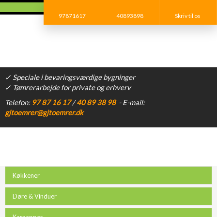
97871617
40893898
Skriv til os​
✓ Speciale i bevaringsværdige bygninger
✓ Tømrerarbejde for private og erhverv
​Telefon:
97 87 16 17​
/
40 89 38 98
- E-mail:
gjtoemrer@gjtoemrer.dk
Køkkener
Døre & Vinduer
Karnapper