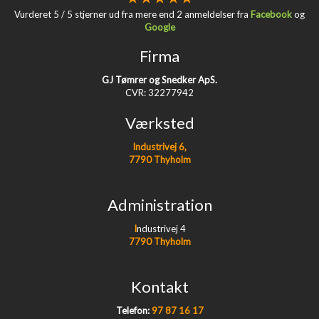
​Vurderet 5 / 5 stjerner ud fra mere end 2 anmeldelser fra
Facebook
og
Google
Firma
GJ Tømrer og Snedker ApS.
CVR: 32277942
Værksted
Industrivej 6,
7790 Thyholm
Administration
I
ndustrivej 4
7790 Thyholm
Kontakt
Telefon:
97 87 16 17​