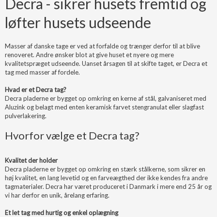
Decra - sikrer husets fremtid og
løfter husets udseende
Masser af danske tage er ved at forfalde og trænger derfor til at blive
renoveret. Andre ønsker blot at give huset et nyere og mere
kvalitetspræget udseende. Uanset årsagen til at skifte taget, er Decra et
tag med masser af fordele.
Hvad er et Decra tag?
Decra pladerne er bygget op omkring en kerne af stål, galvaniseret med
Aluzink og belagt med enten keramisk farvet stengranulat eller slagfast
pulverlakering.
Hvorfor vælge et Decra tag?
Kvalitet der holder
Decra pladerne er bygget op omkring en stærk stålkerne, som sikrer en
høj kvalitet, en lang levetid og en farveægthed der ikke kendes fra andre
tagmaterialer. Decra har været produceret i Danmark i mere end 25 år og
vi har derfor en unik, årelang erfaring.
Et let tag med hurtig og enkel oplægning