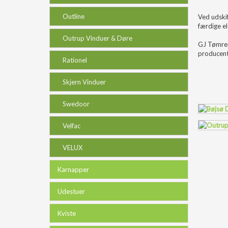
Outline
Ved udski
færdige e
Outrup Vinduer & Døre
GJ Tømrer
producente
Rationel
Skjern Vinduer
Swedoor
Velfac
VELUX
Karnapper
Udestuer
Kviste