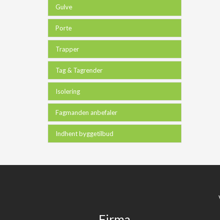
Gulve
Porte
Trapper
Tag & Tagrender
Isolering
Fagmanden anbefaler
Indhent byggetilbud
Firma