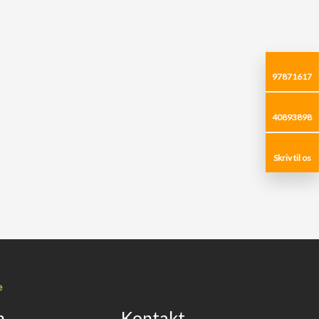
97871617
40893898
Skriv til os​
e
n
Kontakt