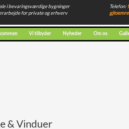
ale i bevaringsværdige bygninger
​Telefon:
rarbejde for private og erhverv
gjtoemre
lkommen
Vi tilbyder
Nyheder
Om os
Gall
e & Vinduer