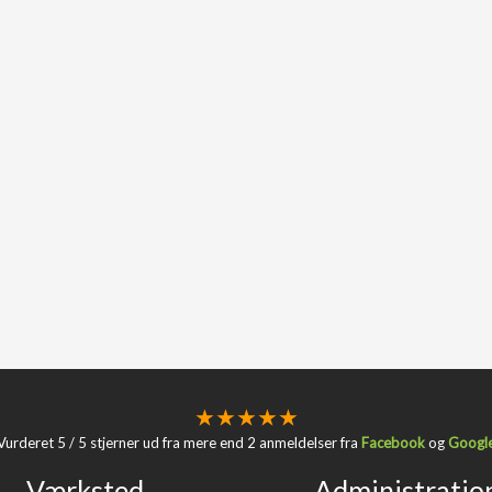
★
★ ★ ★
★
​Vurderet 5 / 5 stjerner ud fra mere end 2 anmeldelser fra
Facebook
og
Googl
Værksted
Administratio