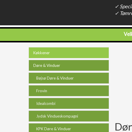
✓ Speci
✓ Tømre
Ve
Køkkener
Døre & Vinduer
Bøjsø Døre & Vinduer
Frovin
Idealcombi
Jydsk Vindueskompagni
Dør
KPK Døre & Vinduer