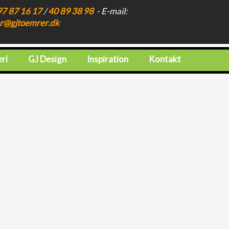
97 87 16 17​
/
40 89 38 98
- E-mail:
r@gjtoemrer.dk
eri
GJ Design
Inspiration
Kontakt