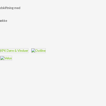
udskiftning med
 række